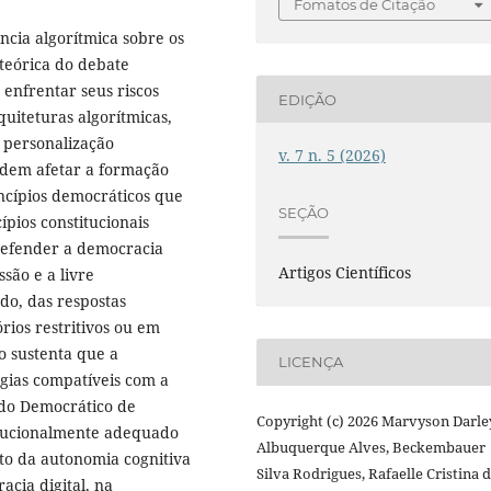
Fomatos de Citação
ncia algorítmica sobre os
 teórica do debate
enfrentar seus riscos
EDIÇÃO
quiteturas algorítmicas,
 personalização
v. 7 n. 5 (2026)
dem afetar a formação
incípios democráticos que
SEÇÃO
ípios constitucionais
 defender a democracia
Artigos Científicos
são e a livre
do, das respostas
ios restritivos ou em
o sustenta que a
LICENÇA
égias compatíveis com a
ado Democrático de
Copyright (c) 2026 Marvyson Darle
itucionalmente adequado
Albuquerque Alves, Beckembauer
nto da autonomia cognitiva
Silva Rodrigues, Rafaelle Cristina 
acia digital, na