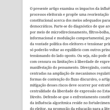
O presente artigo examina os impactos da influê
processos eleitorais e propõe uma reorientação
constitucional acerca dos meios adequados para 
democráticos. Parte-se do diagnóstico de que ar
por meio de microdirecionamento, filtros-bolha,
informacional e modulação comportamental, po
da vontade política dos eleitores e tensionar pr
só poderão voltar ao equilíbrio com outros princ
tensionando do lado oposto. Ou seja, não pode
com censura ou limitações à liberdade de expres
manifestação do pensamento. Divergindo, contu
centradas na ampliação de mecanismos regulatór
formas de contenção do fluxo discursivo, o artig
mitigação desses riscos deve ocorrer por estrat
centralidade da liberdade de expressão no Est
Direito. Defende-se que o enfrentamento const
da influência algorítmica reside no fortalecime
do eleitor, na promoção da educação para a liter