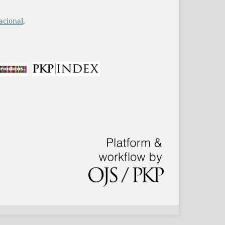
acional
.