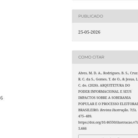
PUBLICADO
25-05-2026
COMO CITAR
Alves, M. D. A., Rodrigues, B. S., Cruz
R. C. da S., Gomes, T. de O., & Jesus, L
C. de. (2026). ARQUITETURA DO
PODER INFORMACIONAL E SEUS
66
IMPACTOS SOBRE A SOBERANIA
POPULAR E O PROCESSO ELEITORA
BRASILEIRO.
Revista Ilustração
,
7
(5),
475–489.
https://doi.org/10.46550/ilustracao.v7
5.666