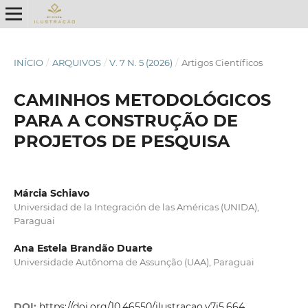
INÍCIO
/
ARQUIVOS
/
V. 7 N. 5 (2026)
/
Artigos Científicos
CAMINHOS METODOLÓGICOS
PARA A CONSTRUÇÃO DE
PROJETOS DE PESQUISA
Márcia Schiavo
Universidad de la Integración de las Américas (UNIDA),
Paraguai
Ana Estela Brandão Duarte
Universidade Autônoma de Assunção (UAA), Paraguai
DOI:
https://doi.org/10.46550/ilustracao.v7i5.664