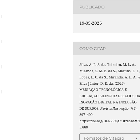
PUBLICADO
l
19-05-2026
l
COMO CITAR
Silva, A. R. S. da, Teixeira, M. L. A.,
l
Miranda, S. M. B. da S., Martins, E. F.
Lopes, L. C. da S., Miranda, A. L. A., 
Silva Júnior, D. R. da. (2026).
MEDIAÇÃO TECNOLÓGICA E
l
EDUCAÇÃO BILÍNGUE: DESAFIOS D
INOVAÇÃO DIGITAL NA INCLUSÃO
DE SURDOS.
Revista Ilustração
,
7
(5),
397–409.
https://doi.org/10.46550/ilustracao.v7
5.660
Fomatos de Citação