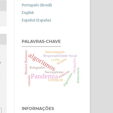
Português (Brasil)
English
Español (España)
PALAVRAS-CHAVE
Anticorrupção.
Direitos Humanos
algoritmos
Responsabilidade Social
,
Internet
Obrigações
LGPD
&
Refugiados
democracia
anúncios
Nacionalismo
Algoritmos
Pandemia
omissão
A
COVID-19
i
INFORMAÇÕES