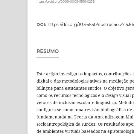
https://orcid.org/0009-0005-9516-0238
DOI:
https://doi.org/10.46550/ilustracao.v7i5.6
RESUMO
Este artigo investiga os impactos, contribuições 
digital e das metodologias ativas na mediação 
bilíngue para estudantes surdos. O objetivo gera
como os recursos tecnológicos e o
design
visual 
vetores de inclusão escolar e linguística. Metod
configura-se como uma revisão bibliográfica de
fundamentada na Teoria da Aprendizagem Multi
socioantropológica da surdez. Os resultados ap
de ambientes virtuais baseados na epistemologi