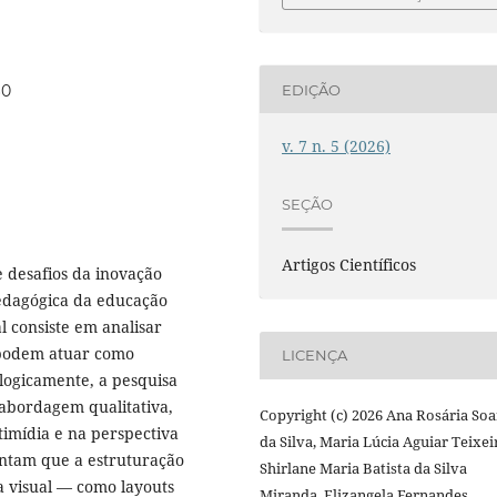
60
EDIÇÃO
v. 7 n. 5 (2026)
SEÇÃO
Artigos Científicos
e desafios da inovação
pedagógica da educação
l consiste em analisar
podem atuar como
LICENÇA
ologicamente, a pesquisa
 abordagem qualitativa,
Copyright (c) 2026 Ana Rosária Soa
mídia e na perspectiva
da Silva, Maria Lúcia Aguiar Teixei
ontam que a estruturação
Shirlane Maria Batista da Silva
a visual — como layouts
Miranda, Elizangela Fernandes