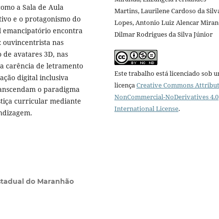
 como a Sala de Aula
Martins, Laurilene Cardoso da Silv
tivo e o protagonismo do
Lopes, Antonio Luiz Alencar Miran
l emancipatório encontra
Dilmar Rodrigues da Silva Júnior
 ouvincentrista nas
o de avatares 3D, nas
na carência de letramento
Este trabalho está licenciado sob 
ação digital inclusiva
licença
Creative Commons Attribut
transcendam o paradigma
NonCommercial-NoDerivatives 4.0
stiça curricular mediante
International License
.
endizagem.
stadual do Maranhão