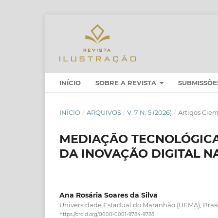
INÍCIO
SOBRE A REVISTA
SUBMISSÕE
INÍCIO
/
ARQUIVOS
/
V. 7 N. 5 (2026)
/
Artigos Cient
MEDIAÇÃO TECNOLÓGICA 
DA INOVAÇÃO DIGITAL N
Ana Rosária Soares da Silva
Universidade Estadual do Maranhão (UEMA), Brasi
https://orcid.org/0000-0001-9784-9788