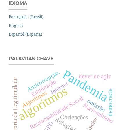
IDIOMA
Português (Brasil)
English
Español (España)
PALAVRAS-CHAVE
Pandemia
Anticorrupção.
dever de agir
Teoria da Legitimidade
Eliminação
Internet
algoritmos
democracia
Algoritmos
Responsabilidade Social
omissão
Nacionalismo
Obrigações
anúncios
Refugiados
LGPD