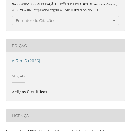
NA COVID-19: COMPARAÇÃO, LIÇÕES E LEGADOS.
Revista Ilustração
,
7
(5), 295–302. https://doi.org/10.46550/ilustracao.v7i5.653
Fomatos de Citação
EDIÇÃO
v. 7 n. 5 (2026)
SEÇÃO
Artigos Científicos
LICENÇA