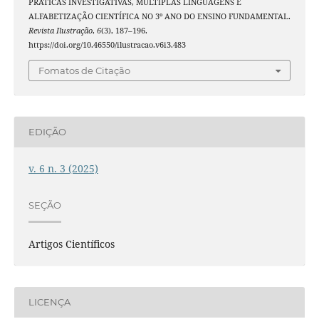
PRÁTICAS INVESTIGATIVAS, MÚLTIPLAS LINGUAGENS E
ALFABETIZAÇÃO CIENTÍFICA NO 3º ANO DO ENSINO FUNDAMENTAL.
Revista Ilustração
,
6
(3), 187–196.
https://doi.org/10.46550/ilustracao.v6i3.483
Fomatos de Citação
EDIÇÃO
v. 6 n. 3 (2025)
SEÇÃO
Artigos Científicos
LICENÇA