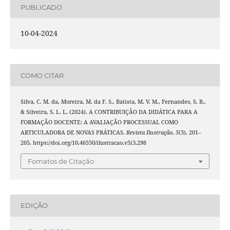
PUBLICADO
10-04-2024
COMO CITAR
Silva, C. M. da, Moreira, M. da F. S., Batista, M. V. M., Fernandes, S. B.,
& Silveira, S. L. L. (2024). A CONTRIBUIÇÃO DA DIDÁTICA PARA A
FORMAÇÃO DOCENTE: A AVALIAÇÃO PROCESSUAL COMO
ARTICULADORA DE NOVAS PRÁTICAS.
Revista Ilustração
,
5
(3), 201–
205. https://doi.org/10.46550/ilustracao.v5i3.298
Fomatos de Citação
EDIÇÃO