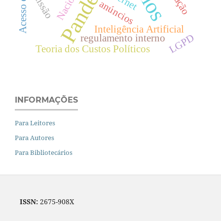
Pandemia
omissão
anúncios
Inteligência Artificial
LGPD
regulamento interno
Teoria dos Custos Políticos
INFORMAÇÕES
Para Leitores
Para Autores
Para Bibliotecários
ISSN:
2675-908X