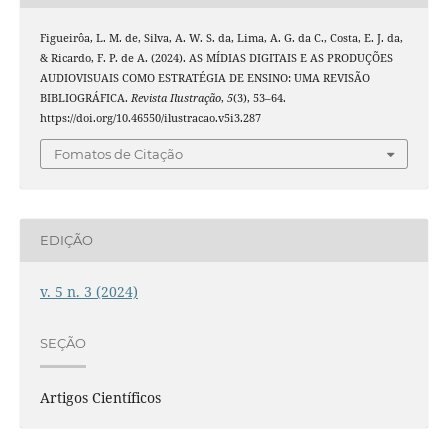
Figueirôa, L. M. de, Silva, A. W. S. da, Lima, A. G. da C., Costa, E. J. da,
& Ricardo, F. P. de A. (2024). AS MÍDIAS DIGITAIS E AS PRODUÇÕES
AUDIOVISUAIS COMO ESTRATÉGIA DE ENSINO: UMA REVISÃO
BIBLIOGRÁFICA.
Revista Ilustração
,
5
(3), 53–64.
https://doi.org/10.46550/ilustracao.v5i3.287
Fomatos de Citação
EDIÇÃO
v. 5 n. 3 (2024)
SEÇÃO
Artigos Científicos