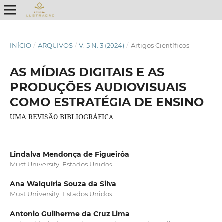
INÍCIO
/
ARQUIVOS
/
V. 5 N. 3 (2024)
/
Artigos Científicos
AS MÍDIAS DIGITAIS E AS
PRODUÇÕES AUDIOVISUAIS
COMO ESTRATÉGIA DE ENSINO
UMA REVISÃO BIBLIOGRÁFICA
Lindalva Mendonça de Figueirôa
Must University, Estados Unidos
Ana Walquíria Souza da Silva
Must University, Estados Unidos
Antonio Guilherme da Cruz Lima