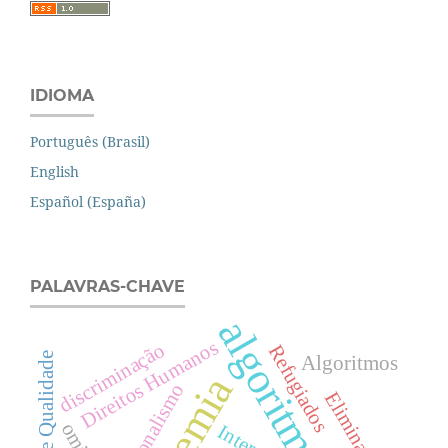
IDIOMA
Português (Brasil)
English
Español (España)
PALAVRAS-CHAVE
algoritmos
Direitos Humanos
discriminação
Refugiados
Acesso e Qualidade
Algoritmos
Nacionalismo
Eliminação
Internet