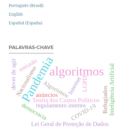
Português (Brasil)
English
Español (España)
PALAVRAS-CHAVE
Pandemia
omissão
dever de agir
Inteligência Artificial
algoritmos
Nacionalismo
Internet
LGPD
Algoritmos
Refugiados
anúncios
Teoria dos Custos Políticos
democracia
regulamento interno
COVID-19
Lei Geral de Proteção de Dados