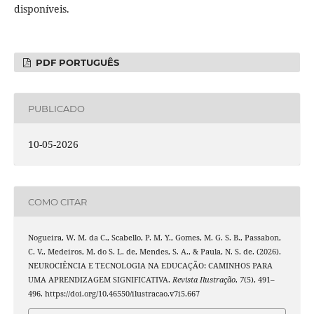
disponíveis.
PDF PORTUGUÊS
PUBLICADO
10-05-2026
COMO CITAR
Nogueira, W. M. da C., Scabello, P. M. Y., Gomes, M. G. S. B., Passabon,
C. V., Medeiros, M. do S. L. de, Mendes, S. A., & Paula, N. S. de. (2026).
NEUROCIÊNCIA E TECNOLOGIA NA EDUCAÇÃO: CAMINHOS PARA
UMA APRENDIZAGEM SIGNIFICATIVA.
Revista Ilustração
,
7
(5), 491–
496. https://doi.org/10.46550/ilustracao.v7i5.667