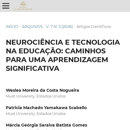
INÍCIO
/
ARQUIVOS
/
V. 7 N. 5 (2026)
/
Artigos Científicos
NEUROCIÊNCIA E TECNOLOGIA
NA EDUCAÇÃO: CAMINHOS
PARA UMA APRENDIZAGEM
SIGNIFICATIVA
Weslea Moreira da Costa Nogueira
Must University, Estados Unidos
Patricia Machado Yamakawa Scabello
Must University, Estados Unidos
Márcia Geórgia Saraiva Batista Gomes