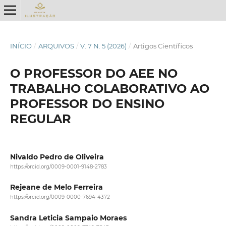
INÍCIO
/
ARQUIVOS
/
V. 7 N. 5 (2026)
/
Artigos Científicos
O PROFESSOR DO AEE NO
TRABALHO COLABORATIVO AO
PROFESSOR DO ENSINO
REGULAR
Nivaldo Pedro de Oliveira
https://orcid.org/0009-0001-9148-2783
Rejeane de Melo Ferreira
https://orcid.org/0009-0000-7694-4372
Sandra Leticia Sampaio Moraes