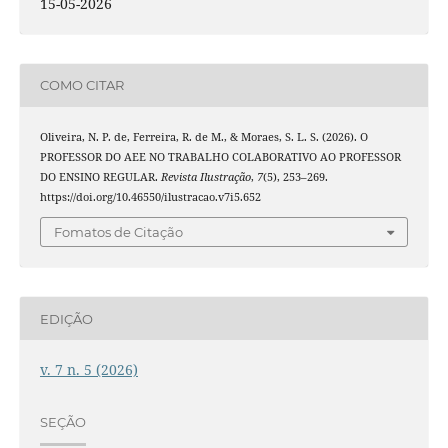
15-05-2026
COMO CITAR
Oliveira, N. P. de, Ferreira, R. de M., & Moraes, S. L. S. (2026). O
PROFESSOR DO AEE NO TRABALHO COLABORATIVO AO PROFESSOR
DO ENSINO REGULAR.
Revista Ilustração
,
7
(5), 253–269.
https://doi.org/10.46550/ilustracao.v7i5.652
Fomatos de Citação
EDIÇÃO
v. 7 n. 5 (2026)
SEÇÃO