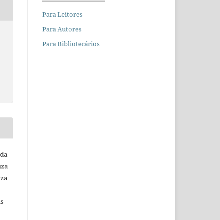
Para Leitores
Para Autores
Para Bibliotecários
 da
uza
uza
ns