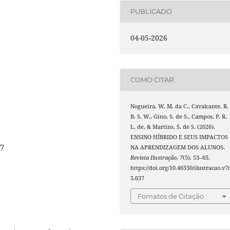
PUBLICADO
04-05-2026
COMO CITAR
Nogueira, W. M. da C., Cavalcante, R.
B. S. W., Gino, S. de S., Campos, P. R.
L. de, & Martins, S. de S. (2026).
ENSINO HÍBRIDO E SEUS IMPACTOS
37
NA APRENDIZAGEM DOS ALUNOS.
Revista Ilustração
,
7
(5), 53–65.
https://doi.org/10.46550/ilustracao.v7
5.637
Fomatos de Citação