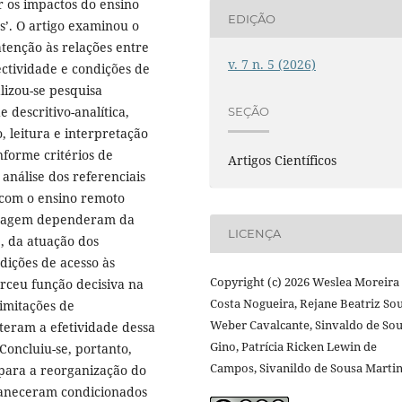
r os impactos do ensino
EDIÇÃO
’. O artigo examinou o
tenção às relações entre
v. 7 n. 5 (2026)
ctividade e condições de
lizou-se pesquisa
e descritivo-analítica,
SEÇÃO
 leitura e interpretação
nforme critérios de
Artigos Científicos
 análise dos referenciais
 com o ensino remoto
dizagem dependeram da
LICENÇA
e, da atuação dos
dições de acesso às
Copyright (c) 2026 Weslea Moreira
xerceu função decisiva na
Costa Nogueira, Rejane Beatriz So
imitações de
Weber Cavalcante, Sinvaldo de So
teram a efetividade dessa
Gino, Patrícia Ricken Lewin de
Concluiu-se, portanto,
Campos, Sivanildo de Sousa Marti
 para a reorganização do
maneceram condicionados