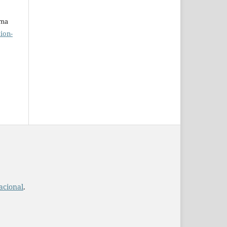
uma
ion-
acional
.