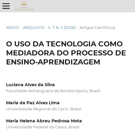
INÍCIO
/
ARQUIVOS
/
V. 7 N. 5 (2026)
/
Artigos Científicos
O USO DA TECNOLOGIA COMO
MEDIADORA DO PROCESSO DE
ENSINO-APRENDIZAGEM
Luciana Alves da Silva
Faculdade Anhanguera de Rondonópolis, Brasil
Maria da Paz Alves Lima
Universidade Regional do Cariri, Brasil
Maria Helena Abreu Pedrosa Mota
Universidade Federal do Ceará, Brasil