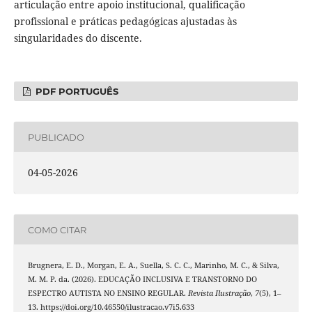
articulação entre apoio institucional, qualificação
profissional e práticas pedagógicas ajustadas às
singularidades do discente.
PDF PORTUGUÊS
PUBLICADO
04-05-2026
COMO CITAR
Brugnera, E. D., Morgan, E. A., Suella, S. C. C., Marinho, M. C., & Silva,
M. M. P. da. (2026). EDUCAÇÃO INCLUSIVA E TRANSTORNO DO
ESPECTRO AUTISTA NO ENSINO REGULAR.
Revista Ilustração
,
7
(5), 1–
13. https://doi.org/10.46550/ilustracao.v7i5.633