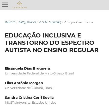
INÍCIO
/
ARQUIVOS
/
V. 7 N. 5 (2026)
/
Artigos Científicos
EDUCAÇÃO INCLUSIVA E
TRANSTORNO DO ESPECTRO
AUTISTA NO ENSINO REGULAR
Elisângela Dias Brugnera
Universidade Federal de Mato Grosso, Brasil
Elias Antônio Morgan
Universidade de Cuiabá, Brasil
Sandra Cristina Cerri Suella
MUST University, Estados Unidos