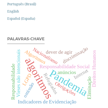
Português (Brasil)
English
Español (España)
PALAVRAS-CHAVE
discriminação
Nacionalismo
Algoritmos
dever de agir
Vieses não intencionais
Direitos Humanos
algoritmos
Responsabilidade
Responsabilidade Social
Pandemia
Internet
anúncios
Refugiados
LGPD
Eliminação
Obrigações
omissão
Indicadores de Evidenciação