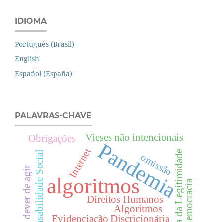
IDIOMA
Português (Brasil)
English
Español (España)
PALAVRAS-CHAVE
Vieses não intencionais
Obrigações
Pandemia
Internet
Teoria da Legitimidade
Responsabilidade Social
omissão
dever de agir
algoritmos
democracia
Direitos Humanos
Algoritmos
Evidenciação Discricionária