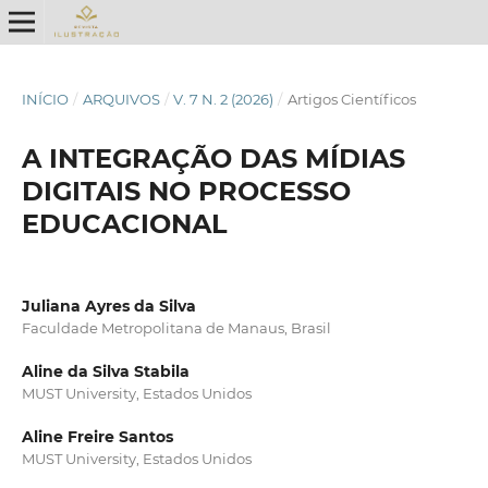
INÍCIO
/
ARQUIVOS
/
V. 7 N. 2 (2026)
/
Artigos Científicos
A INTEGRAÇÃO DAS MÍDIAS
DIGITAIS NO PROCESSO
EDUCACIONAL
Juliana Ayres da Silva
Faculdade Metropolitana de Manaus, Brasil
Aline da Silva Stabila
MUST University, Estados Unidos
Aline Freire Santos
MUST University, Estados Unidos