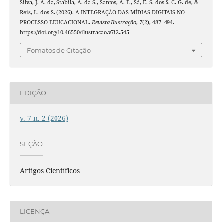
Silva, J. A. da, Stabila, A. da S., Santos, A. F., Sá, E. S. dos S. C. G. de, &
Reis, L. dos S. (2026). A INTEGRAÇÃO DAS MÍDIAS DIGITAIS NO
PROCESSO EDUCACIONAL.
Revista Ilustração
,
7
(2), 487–494.
https://doi.org/10.46550/ilustracao.v7i2.545
Fomatos de Citação
EDIÇÃO
v. 7 n. 2 (2026)
SEÇÃO
Artigos Científicos
LICENÇA