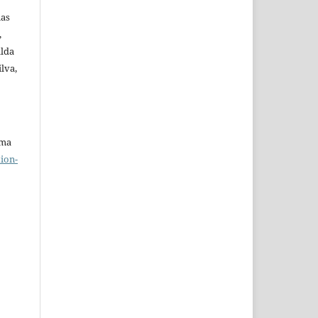
ias
,
alda
ilva,
uma
ion-