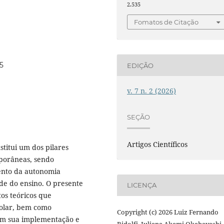
2.535
Fomatos de Citação
35
EDIÇÃO
v. 7 n. 2 (2026)
SEÇÃO
Artigos Científicos
stitui um dos pilares
mporâneas, sendo
ento da autonomia
ade do ensino. O presente
LICENÇA
os teóricos que
colar, bem como
Copyright (c) 2026 Luiz Fernando
iam sua implementação e
Ridolfi, Juliana Akemi Okabayashi