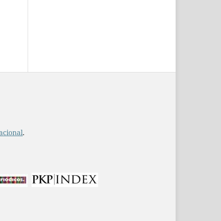
acional
.