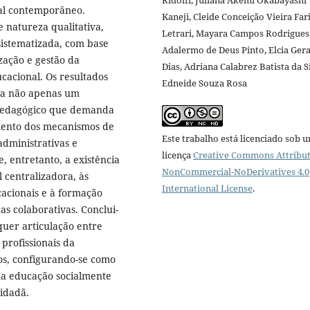
nal contemporâneo.
Kaneji, Cleide Conceição Vieira Far
 natureza qualitativa,
Letrari, Mayara Campos Rodrigues
sistematizada, com base
Adalermo de Deus Pinto, Elcia Ger
zação e gestão da
Dias, Adriana Calabrez Batista da S
cacional. Os resultados
Edneide Souza Rosa
ta não apenas um
-pedagógico que demanda
imento dos mecanismos de
Este trabalho está licenciado sob 
administrativas e
licença
Creative Commons Attribut
e, entretanto, a existência
NonCommercial-NoDerivatives 4.0
 centralizadora, às
International License
.
ucacionais e à formação
as colaborativas. Conclui-
quer articulação entre
profissionais da
os, configurando-se como
a educação socialmente
idadã.