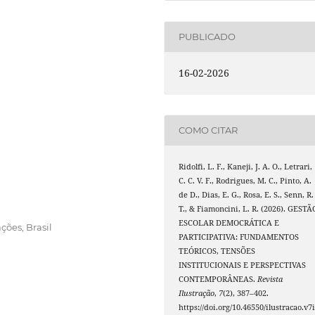
PUBLICADO
16-02-2026
COMO CITAR
Ridolfi, L. F., Kaneji, J. A. O., Letrari,
C. C. V. F., Rodrigues, M. C., Pinto, A.
de D., Dias, E. G., Rosa, E. S., Senn, R.
T., & Fiamoncini, L. R. (2026). GESTÃ
ESCOLAR DEMOCRÁTICA E
ções, Brasil
PARTICIPATIVA: FUNDAMENTOS
TEÓRICOS, TENSÕES
INSTITUCIONAIS E PERSPECTIVAS
CONTEMPORÂNEAS.
Revista
Ilustração
,
7
(2), 387–402.
https://doi.org/10.46550/ilustracao.v7