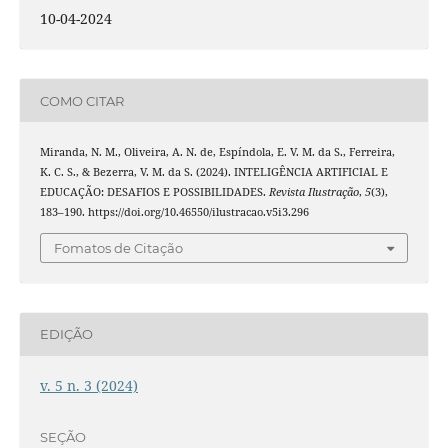
10-04-2024
COMO CITAR
Miranda, N. M., Oliveira, A. N. de, Espíndola, E. V. M. da S., Ferreira,
K. C. S., & Bezerra, V. M. da S. (2024). INTELIGÊNCIA ARTIFICIAL E
EDUCAÇÃO: DESAFIOS E POSSIBILIDADES.
Revista Ilustração
,
5
(3),
183–190. https://doi.org/10.46550/ilustracao.v5i3.296
Fomatos de Citação
EDIÇÃO
v. 5 n. 3 (2024)
SEÇÃO