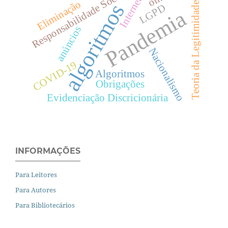
Responsabilidade Social
Internet
Eliminação
Teoria da Legitimidade
algoritmos
LGPD
Pandemia
anúncios
Nacionalismo
COVID-19
Algoritmos
Obrigações
Evidenciação Discricionária
INFORMAÇÕES
Para Leitores
Para Autores
Para Bibliotecários