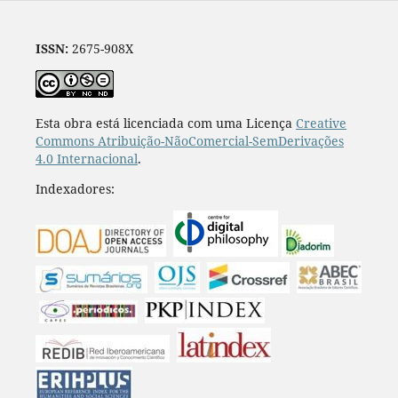
ISSN:
2675-908X
Esta obra está licenciada com uma Licença
Creative
Commons Atribuição-NãoComercial-SemDerivações
4.0 Internacional
.
Indexadores: