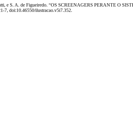
. dos S. Mulatti, e S. A. de Figueiredo. “OS SCREENAGERS PE
121-7, doi:10.46550/ilustracao.v5i7.352.