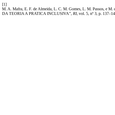
[1]
M. A. Mafra, E. F. de Almeida, L. C. M. Gomes, L. M. Pass
DA TEORIA A PRATICA INCLUSIVA”,
RI
, vol. 5, nº 3, p. 137–1