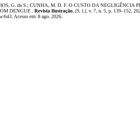
 A.; RIOS, G. da S.; CUNHA, M. D. F. O CUSTO DA NEGLIG
COM DENGUE .
Revista Ilustração
,
[S. l.]
, v. 7, n. 5, p. 139–152, 2
view/643. Acesso em: 8 ago. 2026.