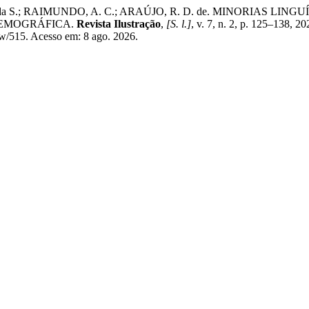
. . da S.; RAIMUNDO, A. C.; ARAÚJO, R. D. de. MINORIAS L
DEMOGRÁFICA.
Revista Ilustração
,
[S. l.]
, v. 7, n. 2, p. 125–138, 
view/515. Acesso em: 8 ago. 2026.