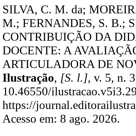
SILVA, C. M. da; MOREIRA
M.; FERNANDES, S. B.; SI
CONTRIBUIÇÃO DA DI
DOCENTE: A AVALIAÇ
ARTICULADORA DE NO
Ilustração
,
[S. l.]
, v. 5, n.
10.46550/ilustracao.v5i3.2
https://journal.editorailust
Acesso em: 8 ago. 2026.