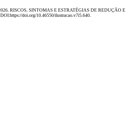
Martins, M.B. 2026. RISCOS, SINTOMAS E ESTRATÉGIAS DE REDUÇÃO E
 DOI:https://doi.org/10.46550/ilustracao.v7i5.640.