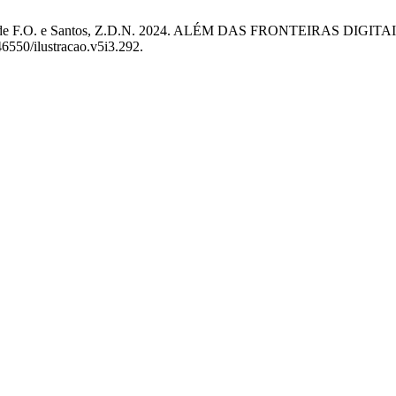
 Polari, S. de F.O. e Santos, Z.D.N. 2024. ALÉM DAS FRONTE
46550/ilustracao.v5i3.292.